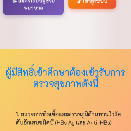
🔓 เข้าสู่ระบบ
📝 สมัครเรียนผู้ช่วย
พยาบาล
ผู้มีสิทธิ์เข้าศึกษาต้องเข้ารับการ
ตรวจสุขภาพดังนี้
1. ตรวจการติดเชื้อและตรวจภูมิต้านทานไวรัส
ตับอักเสบชนิดบี (HBs Ag และ Anti-HBs)